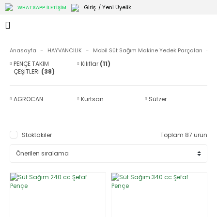
Giriş
/ Yeni Üyelik
WHATSAPP İLETİŞİM
Anasayfa
HAYVANCILIK
Mobil Süt Sağım Makine Yedek Parçaları
M
PENÇE TAKIM
Kılıflar
(11)
ÇEŞİTLERİ
(38)
AGROCAN
Kurtsan
Sützer
Stoktakiler
Toplam 87 ürün