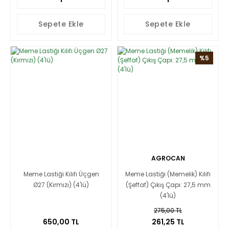
Sepete Ekle
Sepete Ekle
%5
AGROCAN
Meme Lastiği Kılıfı Üçgen
Meme Lastiği (Memelik) Kılıfı
Ø27 (Kırmızı) (4'lü)
(Şeffaf) Çıkış Çapı: 27,5 mm
(4'lü)
275,00 TL
650,00 TL
261,25 TL