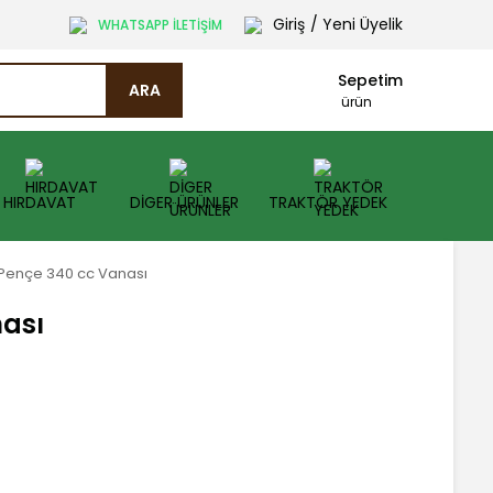
Giriş
/ Yeni Üyelik
WHATSAPP İLETİŞİM
Sepetim
ARA
ürün
HIRDAVAT
DİGER ÜRÜNLER
TRAKTÖR YEDEK
Pençe 340 cc Vanası
ası