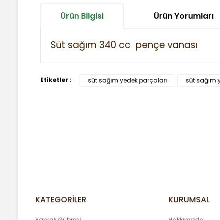
Ürün Bilgisi
Ürün Yorumları
Süt sağım 340 cc pençe
vanası
Bu ürünün fiyat bilgisi, resim, ürün açıklamalarında ve
Etiketler :
süt sağım yedek parçaları
süt sağım 
Görüş ve önerileriniz için teşekkür ederiz.
Ürün resmi kalitesiz, bozuk veya görüntülenemiyor.
Ürün açıklamasında eksik bilgiler bulunuyor.
Ürün bilgilerinde hatalar bulunuyor.
Ürün fiyatı diğer sitelerden daha pahalı.
Bu ürüne benzer farklı alternatifler olmalı.
KATEGORİLER
KURUMSAL
Yaprak Gübresi
Hakkımızda