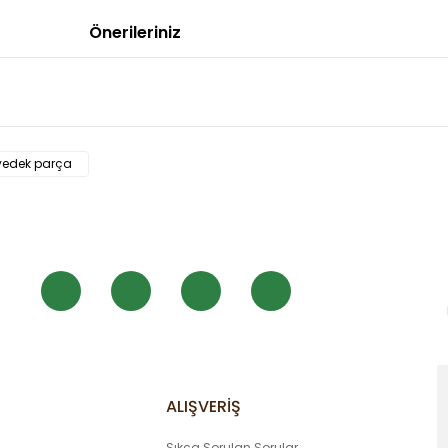
Önerileriniz
 diğer konularda yetersiz gördüğünüz noktaları öneri formunu kullanarak
yedek parça
Bu ürüne ilk yorumu siz yapın!
Yorum Yaz
ALIŞVERİŞ
Sıkça Sorulan Sorular