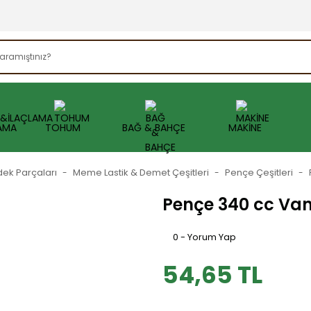
AMA
TOHUM
BAĞ & BAHÇE
MAKİNE
dek Parçaları
Meme Lastik & Demet Çeşitleri
Pençe Çeşitleri
Pençe 340 cc Van
0 - Yorum Yap
54,65 TL