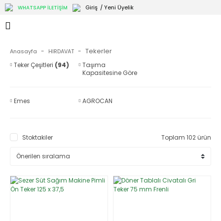
Giriş
/ Yeni Üyelik
WHATSAPP İLETİŞİM
Tekerler
Anasayfa
HIRDAVAT
Teker Çeşitleri
(94)
Taşıma
Kapasitesine Göre
Tekerler
(52)
Emes
AGROCAN
Stoktakiler
Toplam 102 ürün