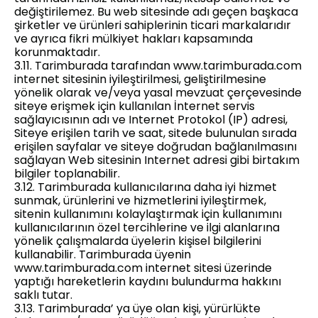
değiştirilemez. Bu web sitesinde adı geçen başkaca
şirketler ve ürünleri sahiplerinin ticari markalarıdır
ve ayrıca fikri mülkiyet hakları kapsamında
korunmaktadır.
3.11. Tarimburada tarafından www.tarimburada.com
internet sitesinin iyileştirilmesi, geliştirilmesine
yönelik olarak ve/veya yasal mevzuat çerçevesinde
siteye erişmek için kullanılan İnternet servis
sağlayıcısının adı ve Internet Protokol (IP) adresi,
Siteye erişilen tarih ve saat, sitede bulunulan sırada
erişilen sayfalar ve siteye doğrudan bağlanılmasını
sağlayan Web sitesinin Internet adresi gibi birtakım
bilgiler toplanabilir.
3.12. Tarimburada kullanıcılarına daha iyi hizmet
sunmak, ürünlerini ve hizmetlerini iyileştirmek,
sitenin kullanımını kolaylaştırmak için kullanımını
kullanıcılarının özel tercihlerine ve ilgi alanlarına
yönelik çalışmalarda üyelerin kişisel bilgilerini
kullanabilir. Tarimburada üyenin
www.tarimburada.com internet sitesi üzerinde
yaptığı hareketlerin kaydını bulundurma hakkını
saklı tutar.
3.13. Tarimburada’ ya üye olan kişi, yürürlükte