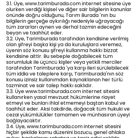
3.1. Üye, www.tarimburada.com internet sitesine üye
olurken verdiği kişisel ve diğer sair bilgilerin kanunlar
önünde doğru olduğunu, Tarım Burada 'nın bu
bilgilerin gerçeğe aykırılığı nedeniyle uğrayacağı
tüm zararları aynen ve derhal tazmin edeceğini
beyan ve taahhüt eder.
3.2. Üye, Tarimburada tarafından kendisine verilmiş
olan şifreyi başka kişi ya da kuruluşlara veremez,
üyenin söz konusu şifreyi kullanma hakkı bizzat
kendisine aittir. Bu sebeple doğabilecek tüm
sorumluluk ile üçüncü kişiler veya yetkili merciler
tarafından Tarimburada 'ya karşı ileri sürülebilecek
tüm iddia ve taleplere karşı, Tarimburada'nın söz
konusu izinsiz kullanımdan kaynaklanan her türlü
tazminat ve sair talep hakkı saklıdır.
3.3. Üye www.tarimburada.com internet sitesini
kullanırken yasal mevzuat hükümlerine riayet
etmeyi ve bunları ihlal etmemeyi baştan kabul ve
taahhüt eder. Aksi takdirde, doğacak tüm hukuki ve
cezai yükümlülükler tamamen ve münhasıran üyeyi
bağlayacaktır.
3.4. Üye, www.tarimburada.com internet sitesini
hiçbir şekilde kamu düzenini bozucu, genel ahlaka