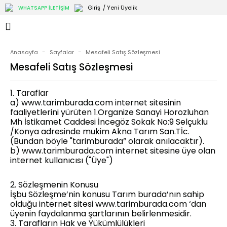
Giriş
/ Yeni Üyelik
WHATSAPP İLETİŞİM
Anasayfa
Sayfalar
Mesafeli Satış Sözleşmesi
Mesafeli Satış Sözleşmesi
1. Taraflar
a) www.tarimburada.com internet sitesinin
faaliyetlerini yürüten 1.Organize Sanayi Horozluhan
Mh İstikamet Caddesi İncegöz Sokak No:9 Selçuklu
/Konya adresinde mukim Akna Tarım San.Tİc.
(Bundan böyle "tarimburada” olarak anılacaktır).
b) www.tarimburada.com internet sitesine üye olan
internet kullanıcısı ("Üye")
2. Sözleşmenin Konusu
İşbu Sözleşme’nin konusu Tarım burada’nın sahip
olduğu internet sitesi www.tarimburada.com ‘dan
üyenin faydalanma şartlarının belirlenmesidir.
3. Tarafların Hak ve Yükümlülükleri