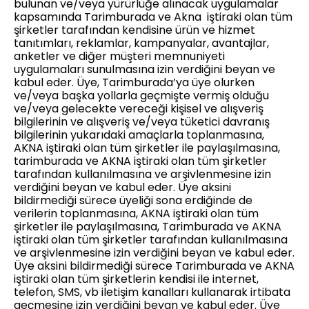
bulunan ve/veya yürürlüğe alınacak uygulamalar
kapsamında Tarimburada ve Akna iştiraki olan tüm
şirketler tarafından kendisine ürün ve hizmet
tanıtımları, reklamlar, kampanyalar, avantajlar,
anketler ve diğer müşteri memnuniyeti
uygulamaları sunulmasına izin verdiğini beyan ve
kabul eder. Üye, Tarimburada’ya üye olurken
ve/veya başka yollarla geçmişte vermiş olduğu
ve/veya gelecekte vereceği kişisel ve alışveriş
bilgilerinin ve alışveriş ve/veya tüketici davranış
bilgilerinin yukarıdaki amaçlarla toplanmasına,
AKNA iştiraki olan tüm şirketler ile paylaşılmasına,
tarimburada ve AKNA iştiraki olan tüm şirketler
tarafından kullanılmasına ve arşivlenmesine izin
verdiğini beyan ve kabul eder. Üye aksini
bildirmediği sürece üyeliği sona erdiğinde de
verilerin toplanmasına, AKNA iştiraki olan tüm
şirketler ile paylaşılmasına, Tarimburada ve AKNA
iştiraki olan tüm şirketler tarafından kullanılmasına
ve arşivlenmesine izin verdiğini beyan ve kabul eder.
Üye aksini bildirmediği sürece Tarimburada ve AKNA
iştiraki olan tüm şirketlerin kendisi ile internet,
telefon, SMS, vb iletişim kanalları kullanarak irtibata
geçmesine izin verdiğini beyan ve kabul eder. Üye