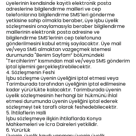
üyelerinin kendisinde kayıtlı elektronik posta
adreslerine bilgilendirme mailleri ve cep
telefonlarına bilgilendirme SMS’leri gönderme
yetkisine sahip olmakla beraber, üye işbu üyelik
sözleşmesini onaylamasıyla beraber bilgilendirme
maillerinin elektronik posta adresine ve
bilgilendirme SMS’lerinin cep telefonuna
gönderilmesini kabul etmiş sayılacaktır. Üye mail
ve/veya SMS almaktan vazgeçmek istemesi
durumunda "Benim Sayfam” bölümündeki
"Tercihlerim” kısmından mail ve/veya SMS gönderim
iptal işlemini gerçekleştirebilecektir.
4. Sözleşmenin Feshi
İşbu sözleşme üyenin üyeliğini iptal etmesi veya
Tarimburada tarafından üyeliğinin iptal edilmesine
kadar yürürlükte kalacaktır. Tarimburada üyenin
üyelik sözleşmesinin herhangi bir hükmünü ihlal
etmesi durumunda üyenin üyeliğini iptal ederek
sözleşmeyi tek taraflı olarak feshedebilecektir.
5. İhtilaflerin Halli
İşbu sözleşmeye ilişkin ihtilaflarda Konya
Mahkemeleri ve İcra Daireleri yetkilidir.
6. Yürürlük
Üyenin, üyelik kaydı yapması üyenin üyelik