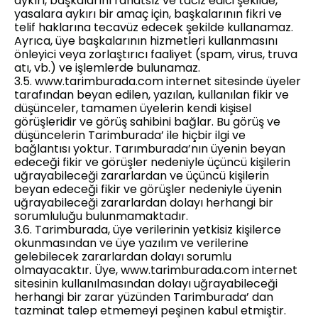
aykırı, başkalarını rahatsız ve taciz edici şekilde,
yasalara aykırı bir amaç için, başkalarının fikri ve
telif haklarına tecavüz edecek şekilde kullanamaz.
Ayrıca, üye başkalarının hizmetleri kullanmasını
önleyici veya zorlaştırıcı faaliyet (spam, virus, truva
atı, vb.) ve işlemlerde bulunamaz.
3.5. www.tarimburada.com internet sitesinde üyeler
tarafından beyan edilen, yazılan, kullanılan fikir ve
düşünceler, tamamen üyelerin kendi kişisel
görüşleridir ve görüş sahibini bağlar. Bu görüş ve
düşüncelerin Tarimburada’ ile hiçbir ilgi ve
bağlantısı yoktur. Tarımburada’nın üyenin beyan
edeceği fikir ve görüşler nedeniyle üçüncü kişilerin
uğrayabileceği zararlardan ve üçüncü kişilerin
beyan edeceği fikir ve görüşler nedeniyle üyenin
uğrayabileceği zararlardan dolayı herhangi bir
sorumluluğu bulunmamaktadır.
3.6. Tarimburada, üye verilerinin yetkisiz kişilerce
okunmasından ve üye yazılım ve verilerine
gelebilecek zararlardan dolayı sorumlu
olmayacaktır. Üye, www.tarimburada.com internet
sitesinin kullanılmasından dolayı uğrayabileceği
herhangi bir zarar yüzünden Tarimburada’ dan
tazminat talep etmemeyi peşinen kabul etmiştir.