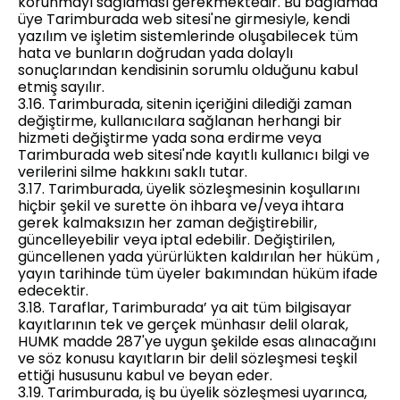
korunmayı sağlaması gerekmektedir. Bu bağlamda
üye Tarimburada web sitesi'ne girmesiyle, kendi
yazılım ve işletim sistemlerinde oluşabilecek tüm
hata ve bunların doğrudan yada dolaylı
sonuçlarından kendisinin sorumlu olduğunu kabul
etmiş sayılır.
3.16. Tarimburada, sitenin içeriğini dilediği zaman
değiştirme, kullanıcılara sağlanan herhangi bir
hizmeti değiştirme yada sona erdirme veya
Tarimburada web sitesi'nde kayıtlı kullanıcı bilgi ve
verilerini silme hakkını saklı tutar.
3.17. Tarimburada, üyelik sözleşmesinin koşullarını
hiçbir şekil ve surette ön ihbara ve/veya ihtara
gerek kalmaksızın her zaman değiştirebilir,
güncelleyebilir veya iptal edebilir. Değiştirilen,
güncellenen yada yürürlükten kaldırılan her hüküm ,
yayın tarihinde tüm üyeler bakımından hüküm ifade
edecektir.
3.18. Taraflar, Tarimburada’ ya ait tüm bilgisayar
kayıtlarının tek ve gerçek münhasır delil olarak,
HUMK madde 287'ye uygun şekilde esas alınacağını
ve söz konusu kayıtların bir delil sözleşmesi teşkil
ettiği hususunu kabul ve beyan eder.
3.19. Tarimburada, iş bu üyelik sözleşmesi uyarınca,