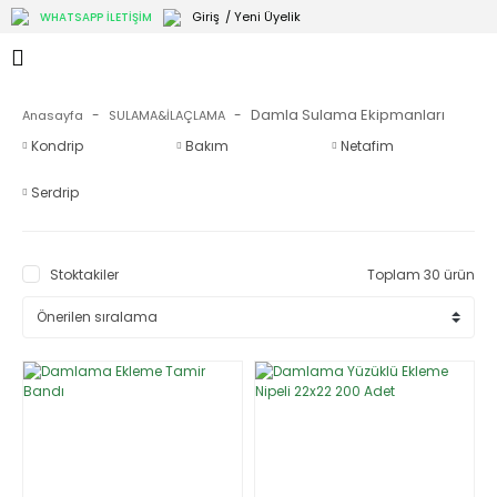
Giriş
/ Yeni Üyelik
WHATSAPP İLETİŞİM
Damla Sulama Ekipmanları
Anasayfa
SULAMA&İLAÇLAMA
Kondrip
Bakım
Netafim
Serdrip
Stoktakiler
Toplam 30 ürün