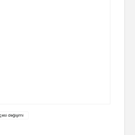
 tarafımıza iletebilirsiniz.
eçesi değişimi