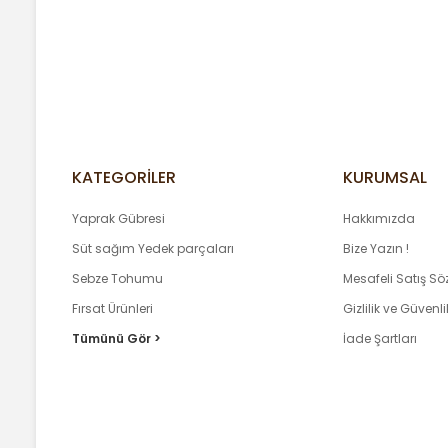
Ürün açıklamasında eksik bilgiler bulunuyor.
Ürün istediğim gibi gayet güzel ve istediğim sayıda geldi
Ürün bilgilerinde hatalar bulunuyor.
A... Y... | 22/01/2026
Ürün fiyatı diğer sitelerden daha pahalı.
Bu ürüne benzer farklı alternatifler olmalı.
Yorum Yaz
KATEGORİLER
KURUMSAL
Yaprak Gübresi
Hakkımızda
Süt sağım Yedek parçaları
Bize Yazın !
Sebze Tohumu
Mesafeli Satış S
Fırsat Ürünleri
Gizlilik ve Güvenli
Tümünü Gör >
İade Şartları