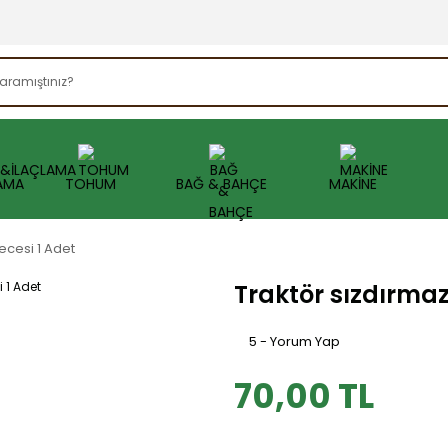
AMA
TOHUM
BAĞ & BAHÇE
MAKİNE
kecesi 1 Adet
Traktör sızdırmazl
5 - Yorum Yap
70,00 TL