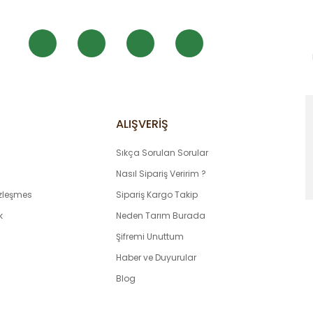
 yanındaki hediye için de teşekkürler
ALIŞVERİŞ
Sıkça Sorulan Sorular
Gönder
Nasıl Sipariş Veririm ?
özleşmes
Sipariş Kargo Takip
k
Neden Tarım Burada
Şifremi Unuttum
Haber ve Duyurular
Blog