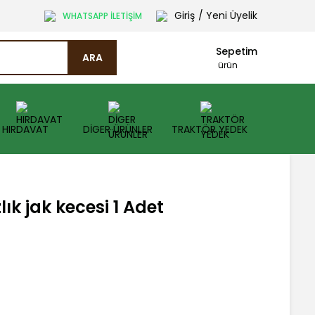
Giriş
/ Yeni Üyelik
WHATSAPP İLETİŞİM
Sepetim
ARA
ürün
HIRDAVAT
DİGER ÜRÜNLER
TRAKTÖR YEDEK
ık jak kecesi 1 Adet