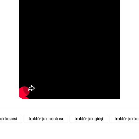
 diğer konularda yetersiz gördüğünüz noktaları öneri formunu kullanarak
jak keçesi
traktör jak contası
traktör jak girişi
traktör jak k