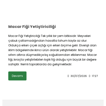
Macar Fiği Yetiştiriciliği
Macar Fiği Yetiştiriciliği Tek yıllık bir yem bitkisidir. Meyveleri
çabuk çatlamadığından hasatta tohum kaybı az olur.
Oldukça erken çiçek açtığı için erken biçime gelir. Elverişli olan
iklim bölgelerinde ikinci ürün olarak yetiştirilebilir. Macar fiği
sıfırın altına düşmedikçe kış soğuklarından etkilenmez. Macar
fiği, kıraçta yetiştirilebilen kışlık fiğ olduğu için büyük bir değere
sahiptir. Nemli topraklarda da gelişmektedir.
Devamı
30/07/2026
17:27