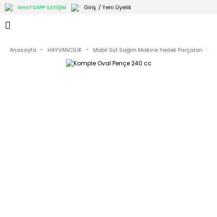
Giriş
/ Yeni Üyelik
WHATSAPP İLETİŞİM
Anasayfa
HAYVANCILIK
Mobil Süt Sağım Makine Yedek Parçaları
M