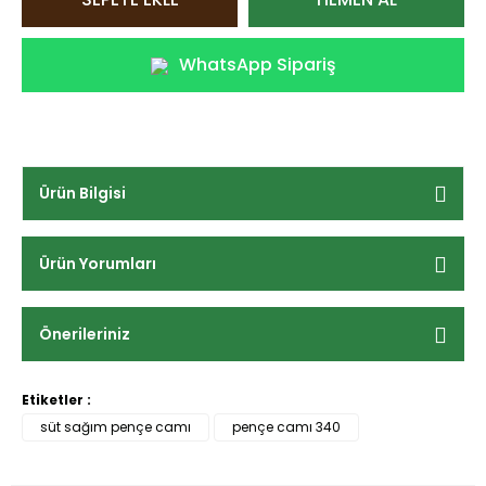
WhatsApp Sipariş
Ürün Bilgisi
Ürün Yorumları
Önerileriniz
Etiketler :
süt sağım pençe camı
pençe camı 340