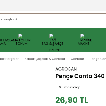
AMA
TOHUM
BAĞ & BAHÇE
MAKİNE
dek Parçaları
Kapak Çeşitleri & Contalar
Contalar
Pençe Con
AGROCAN
Pençe Conta 340
0 - Yorum Yap
26,90 TL