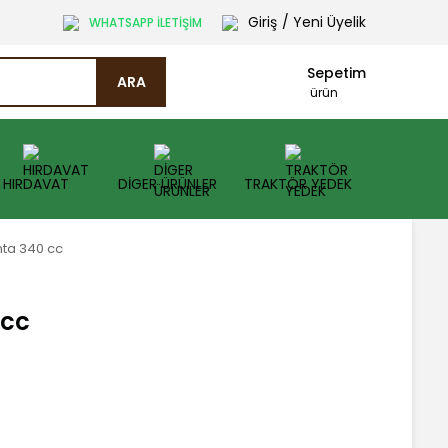
Giriş
/ Yeni Üyelik
WHATSAPP İLETİŞİM
Sepetim
ARA
ürün
HIRDAVAT
DİGER ÜRÜNLER
TRAKTÖR YEDEK
ta 340 cc
 cc