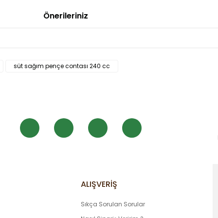
Önerileriniz
 diğer konularda yetersiz gördüğünüz noktaları öneri formunu kullanarak
süt sağım pençe contası 240 cc
Bu ürüne ilk yorumu siz yapın!
Yorum Yaz
ALIŞVERİŞ
Sıkça Sorulan Sorular
Gönder