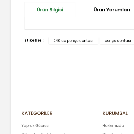
Ürün Bilgisi
Ürün Yorumları
Bu ürünün fiyat bilgisi, resim, ürün açıklamalarında ve
Etiketler :
240 cc pençe contası
pençe contası
Görüş ve önerileriniz için teşekkür ederiz.
Ürün resmi kalitesiz, bozuk veya görüntülenemiyor.
Ürün açıklamasında eksik bilgiler bulunuyor.
Ürün bilgilerinde hatalar bulunuyor.
Ürün fiyatı diğer sitelerden daha pahalı.
Bu ürüne benzer farklı alternatifler olmalı.
KATEGORİLER
KURUMSAL
Yaprak Gübresi
Hakkımızda