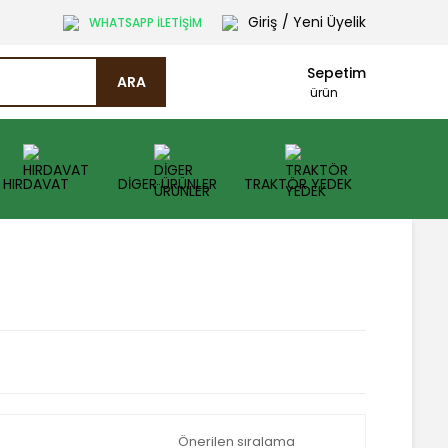
Giriş
/ Yeni Üyelik
WHATSAPP İLETİŞİM
Sepetim
ARA
ürün
HIRDAVAT
DİGER ÜRÜNLER
TRAKTÖR YEDEK