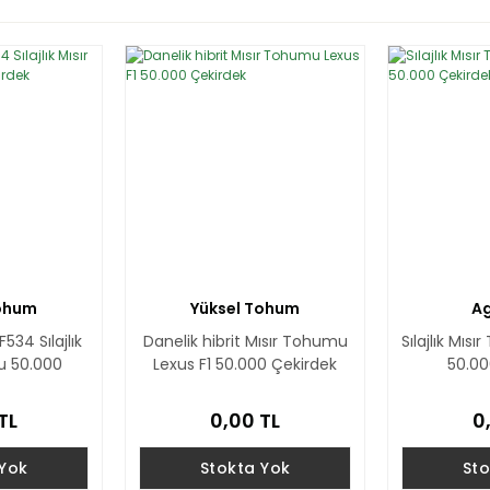
Tohum
Yüksel Tohum
A
534 Sılajlık
Danelik hibrit Mısır Tohumu
Sılajlık Mıs
u 50.000
Lexus F1 50.000 Çekirdek
50.00
ek
TL
0,00 TL
0
 Yok
Stokta Yok
Sto