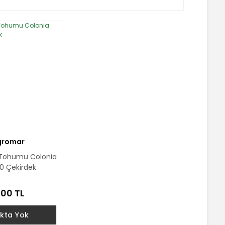
gromar
ır Tohumu Colonia
0 Çekirdek
,00 TL
kta Yok