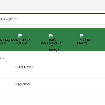
AMA
TOHUM
BAĞ & BAHÇE
MAKİNE
humu
Sılajlık Mısır
Agromar