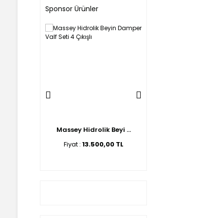
Sponsor Ürünler
lik Beyi ...
Massey Hidrolik Beyi ...
Ford Hidrolik Beyin 
00,00 TL
Fiyat :
13.500,00 TL
Fiyat :
14.500,00 T