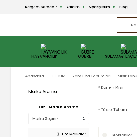
Kargom Nerede ?
Yardım
Siparişlerim
Blog
HAYVANCILIK
GÜBRE
SULAMA&İLAÇL
Anasayfa
TOHUM
Yem Bİtki Tohumları
Mısır To
Danelik Mısır
Marka Arama
Hızlı Marka Arama
Yüksel Tohum
Tüm Markalar
Stoktakiler