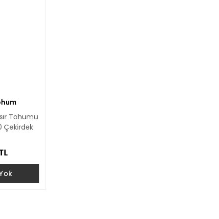
Tohum
Mısır Tohumu
0 Çekirdek
TL
 Yok