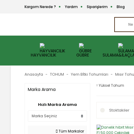
Kargom Nerede ?
Yardım
Siparişlerim
Blog
HAYVANCILIK
GÜBRE
SULAMA&İLAÇL
Anasayfa
TOHUM
Yem Bİtki Tohumları
Mısır To
Yüksel Tohum
Marka Arama
Hızlı Marka Arama
Stoktakiler
Tüm Markalar