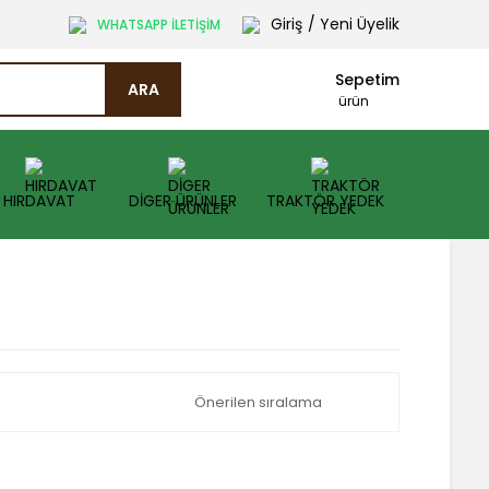
Giriş
/ Yeni Üyelik
WHATSAPP İLETİŞİM
Sepetim
ARA
ürün
HIRDAVAT
DİGER ÜRÜNLER
TRAKTÖR YEDEK