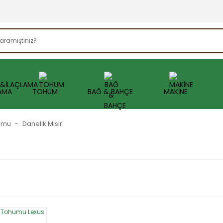
AMA
TOHUM
BAĞ & BAHÇE
MAKİNE
humu
Danelik Mısır