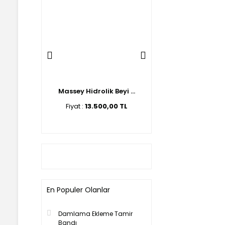
lik Beyi ...
Massey Hidrolik Beyi ...
Ford Hidrolik Beyin 
00,00 TL
Fiyat :
13.500,00 TL
Fiyat :
14.500,00 T
En Populer Olanlar
Damlama Ekleme Tamir
Bandı