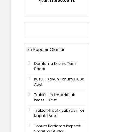
00,00 TL
Fiyat :
13.500,00 TL
Fiyat :
14.500,00 T
En Populer Olanlar
Damlama Ekleme Tamir
Bandı
Kuzu F1 Kavun Tohumu 1000
Adet
Traktör sızdırmazlık jak
kecesi 1 Adet
Traktör Hirdolik Jak Yaylı Toz
Kapak 1 Adet
Tohum Kaplama Preperatı
Smartkap 400gr