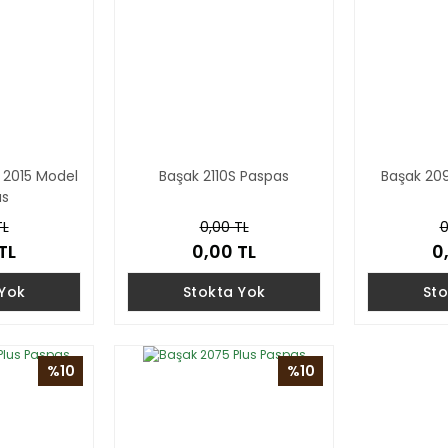
 2015 Model
Başak 2110S Paspas
Başak 20
as
TL
0,00 TL
0
TL
0,00 TL
0
 Yok
Stokta Yok
Sto
%10
%10