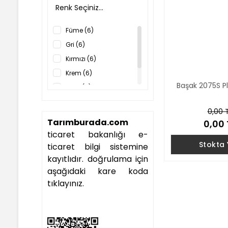
Renk Seçiniz...
Füme (6)
Gri (6)
Kırmızı (6)
Krem (6)
Başak 2075S P
Mavi (6)
Siyah (6)
0,00 
Tarımburada.com
0,00 
ticaret bakanlığı e-
Stokta
ticaret bilgi sistemine
kayıtlıdır. doğrulama için
aşağıdaki kare koda
tıklayınız.