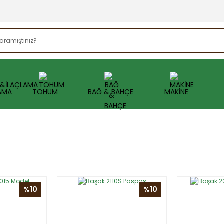
AMA
TOHUM
BAĞ & BAHÇE
MAKİNE
%10
%10