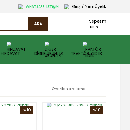
Giriş
/ Yeni Üyelik
WHATSAPP İLETİŞİM
Sepetim
ARA
ürün
HIRDAVAT
DİGER ÜRÜNLER
TRAKTÖR YEDEK
%10
%10