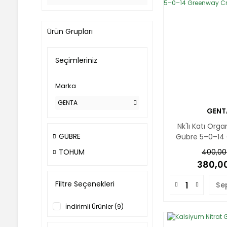
Ürün Grupları
Seçimleriniz
Marka
GENTA
GENT
Nk'lı Katı Org
GÜBRE
Gübre 5–0–14
Crypto 
TOHUM
400,00
380,00
Filtre Seçenekleri
Se
İndirimli Ürünler (9)