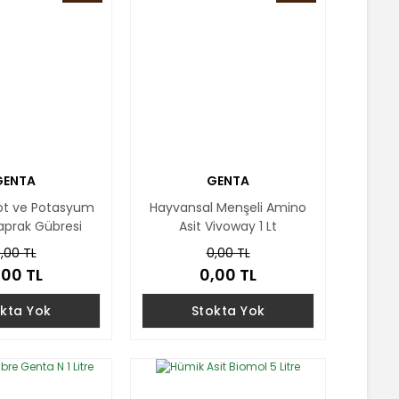
GENTA
GENTA
ot ve Potasyum
Hayvansal Menşeli Amino
Yaprak Gübresi
Asit Vivoway 1 Lt
roe 1Kg
,00 TL
0,00 TL
,00 TL
0,00 TL
kta Yok
Stokta Yok