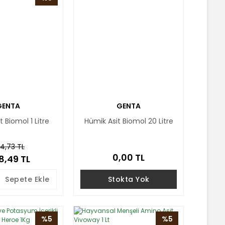
GENTA
GENTA
 Biomol 1 Litre
Hümik Asit Biomol 20 Litre
4,73 TL
0,00 TL
8,49 TL
Sepete Ekle
Stokta Yok
%5
%5