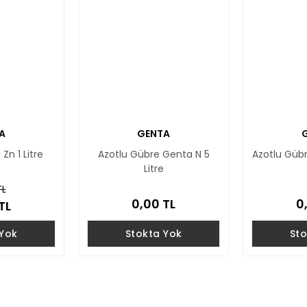
A
GENTA
Zn 1 Litre
Azotlu Gübre Genta N 5
Azotlu Gübr
Litre
TL
0,00 TL
0
TL
 Yok
Stokta Yok
Sto