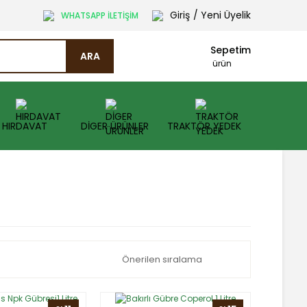
Giriş
/ Yeni Üyelik
WHATSAPP İLETİŞİM
Sepetim
ARA
ürün
HIRDAVAT
DİGER ÜRÜNLER
TRAKTÖR YEDEK