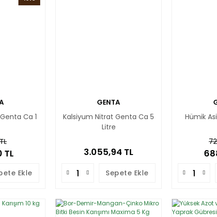
A
GENTA
 Genta Ca 1
Kalsiyum Nitrat Genta Ca 5
Hümik Asit
Litre
 TL
72
3.055,94 TL
 TL
68
pete Ekle
Sepete Ekle