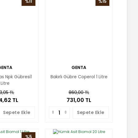
%11
%15
GENTA
GENTA
as Npk Gübresi1
Bakırlı Gübre Coperol 1 Litre
Litre
3,05 TL
860,00 TL
4,62 TL
731,00 TL
Sepete Ekle
Sepete Ekle
%5