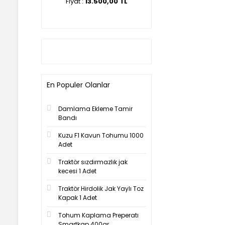
00,00 TL
Fiyat :
13.500,00 TL
Fiyat :
14.500,00 T
En Populer Olanlar
Damlama Ekleme Tamir
Bandı
Kuzu F1 Kavun Tohumu 1000
Adet
Traktör sızdırmazlık jak
kecesi 1 Adet
Traktör Hirdolik Jak Yaylı Toz
Kapak 1 Adet
Tohum Kaplama Preperatı
Smartkap 400gr