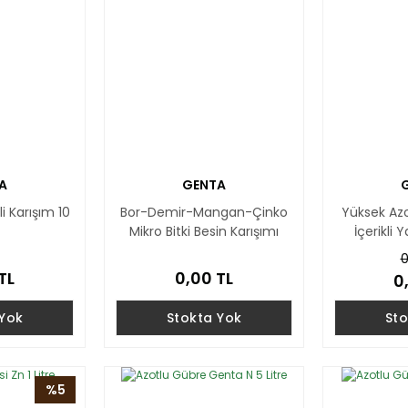
A
GENTA
 Karışım 10
Bor-Demir-Mangan-Çinko
Yüksek Az
Mikro Bitki Besin Karışımı
İçerikli 
Maxima 5 Kg
He
0
TL
0,00 TL
0
 Yok
Stokta Yok
Sto
%5