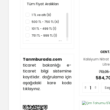
Tüm Fiyat Aralıkları
1 TL ve altı (9)
500 TL - 750 TL (4)
101 TL - 499 TL (1)
751 TL - 999 TL (1)
2500 TL - 5000 TL (1)
GENT
Tarımburada.com
Kalsiyum Nitrat
Litre
ticaret bakanlığı e-
ticaret bilgi sistemine
713,05
kayıtlıdır. doğrulama için
584,70
aşağıdaki kare koda
Se
tıklayınız.