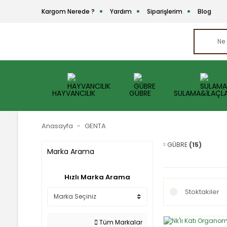
Kargom Nerede ?
Yardım
Siparişlerim
Blog
HAYVANCILIK
GÜBRE
SULAMA&İLAÇL
Anasayfa
GENTA
GÜBRE
(15)
Marka Arama
Hızlı Marka Arama
Stoktakiler
Tüm Markalar