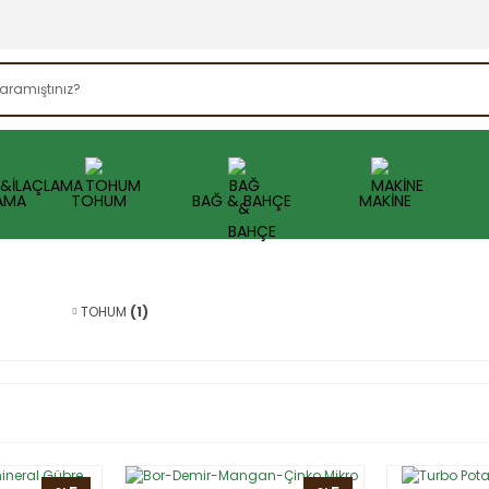
AMA
TOHUM
BAĞ & BAHÇE
MAKİNE
TOHUM
(1)