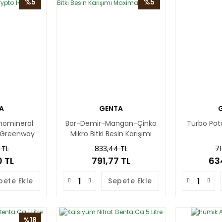
%5
%5
A
GENTA
anomineral
Bor-Demir-Mangan-Çinko
Turbo Pot
 Greenway
Mikro Bitki Besin Karışımı
1Kg
Maxima 1Kg
 TL
833,44 TL
71
 TL
791,77 TL
63
pete Ekle
Sepete Ekle
%18