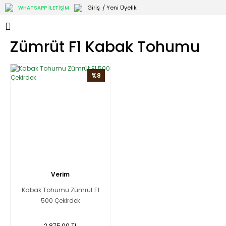
Giriş
/ Yeni Üyelik
WHATSAPP İLETİŞİM
Zümrüt F1 Kabak Tohumu
%8
Verim
Kabak Tohumu Zümrüt F1
500 Çekirdek
2.875,00 TL