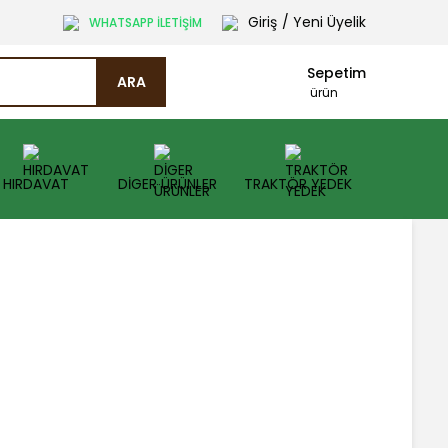
Giriş
/ Yeni Üyelik
WHATSAPP İLETİŞİM
Sepetim
ARA
ürün
HIRDAVAT
DİGER ÜRÜNLER
TRAKTÖR YEDEK