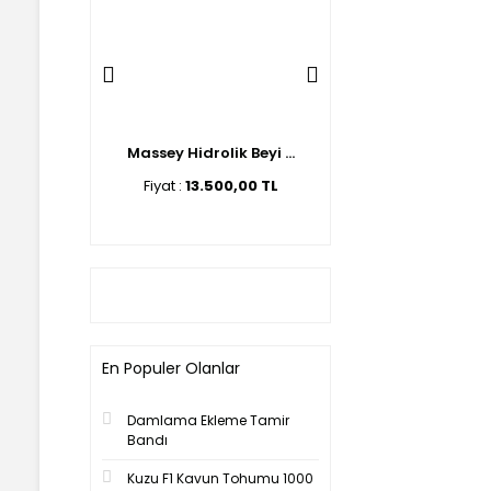
lik Beyi ...
Massey Hidrolik Beyi ...
Ford Hidrolik Beyin 
00,00 TL
Fiyat :
13.500,00 TL
Fiyat :
14.500,00 T
En Populer Olanlar
Damlama Ekleme Tamir
Bandı
Kuzu F1 Kavun Tohumu 1000