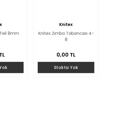
x
Knitex
 Teli 8mm
Knitex Zımba Tabancası 4-
8
TL
0,00 TL
 Yok
Stokta Yok