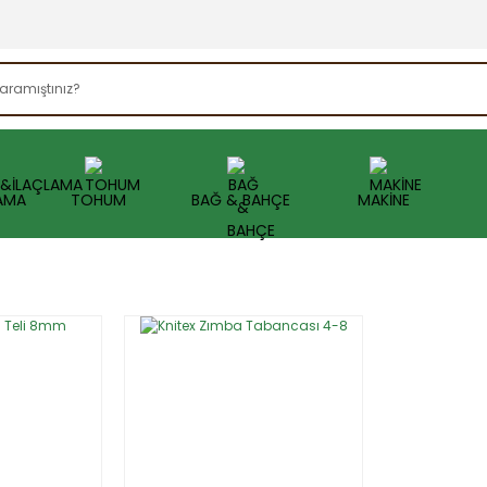
AMA
TOHUM
BAĞ & BAHÇE
MAKİNE