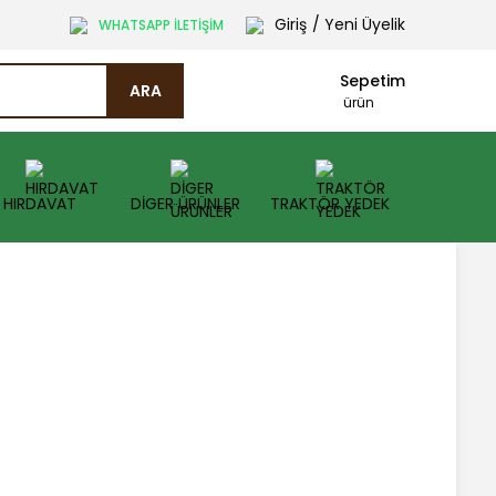
Giriş
/ Yeni Üyelik
WHATSAPP İLETİŞİM
Sepetim
ARA
ürün
HIRDAVAT
DİGER ÜRÜNLER
TRAKTÖR YEDEK