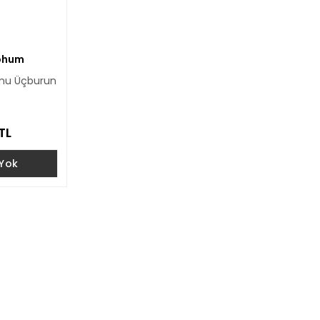
Tohum
mu Üçburun
TL
 Yok