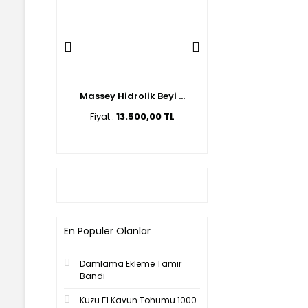
lik Beyi ...
Massey Hidrolik Beyi ...
Ford Hidrolik Beyin 
00,00 TL
Fiyat :
13.500,00 TL
Fiyat :
14.500,00 T
En Populer Olanlar
Damlama Ekleme Tamir
Bandı
Kuzu F1 Kavun Tohumu 1000