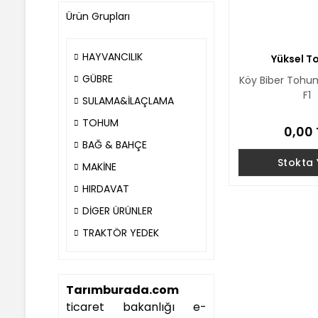
Ürün Grupları
HAYVANCILIK
Yüksel 
GÜBRE
Köy Biber Tohu
F1
SULAMA&İLAÇLAMA
TOHUM
0,00 
BAĞ & BAHÇE
Stokta
MAKİNE
HIRDAVAT
DİGER ÜRÜNLER
TRAKTÖR YEDEK
Tarımburada.com
ticaret bakanlığı e-