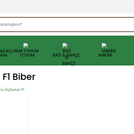
AMA
TOHUM
BAĞ & BAHÇE
MAKİNE
F1 Biber