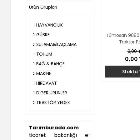
Ürün Grupları
HAYVANCILIK
GÜBRE
Tümosan 9080 
Traktör P
SULAMA&İLAÇLAMA
0,00 
TOHUM
0,00 
BAĞ & BAHÇE
Stokta
MAKİNE
HIRDAVAT
DİGER ÜRÜNLER
TRAKTÖR YEDEK
Tarımburada.com
ticaret bakanlığı e-