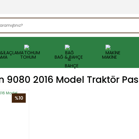
AMA
TOHUM
BAĞ & BAHÇE
MAKİNE
 9080 2016 Model Traktör Pa
%10