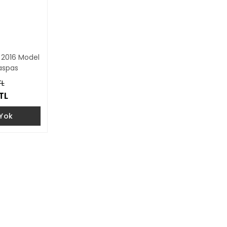
2016 Model
aspas
TL
TL
 Yok