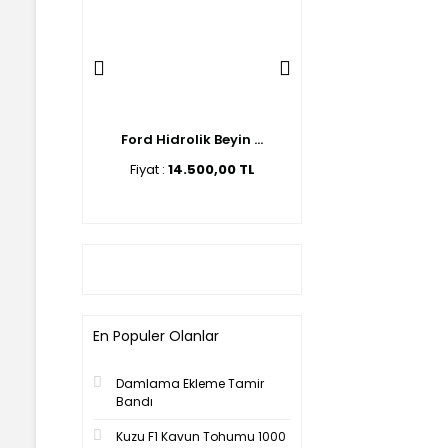
lik Beyi ...
Ford Hidrolik Beyin ...
Ford Hidrolik Beyin 
00,00 TL
Fiyat :
14.500,00 TL
Fiyat :
12.500,00 T
En Populer Olanlar
Damlama Ekleme Tamir
Bandı
Kuzu F1 Kavun Tohumu 1000