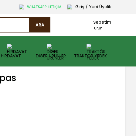
Giriş
/ Yeni Üyelik
WHATSAPP İLETİŞİM
Sepetim
ARA
ürün
HIRDAVAT
DİGER ÜRÜNLER
TRAKTÖR YEDEK
spas