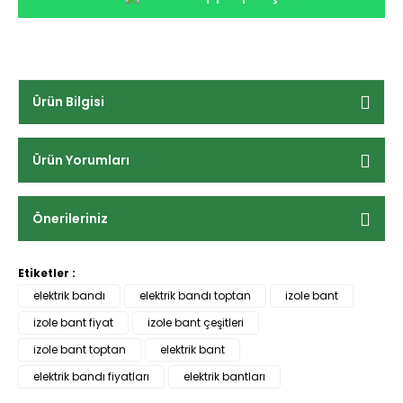
Ürün Bilgisi
Ürün Yorumları
Önerileriniz
Etiketler :
elektrik bandı
elektrik bandı toptan
izole bant
izole bant fiyat
izole bant çeşitleri
izole bant toptan
elektrik bant
elektrik bandı fiyatları
elektrik bantları