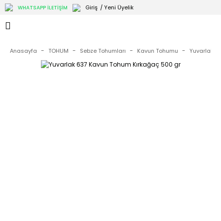
Giriş
/ Yeni Üyelik
WHATSAPP İLETİŞİM
Anasayfa
TOHUM
Sebze Tohumları
Kavun Tohumu
Yuvarlak 6