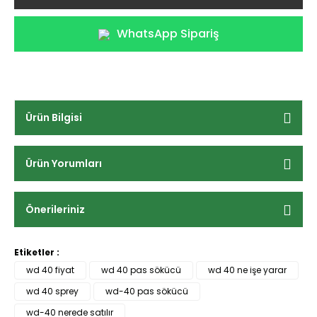
WhatsApp Sipariş
Ürün Bilgisi
Ürün Yorumları
Önerileriniz
Etiketler :
wd 40 fiyat
wd 40 pas sökücü
wd 40 ne işe yarar
wd 40 sprey
wd-40 pas sökücü
wd-40 nerede satılır