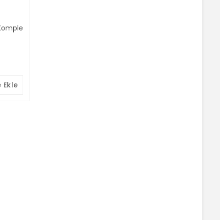
 Komple
 Ekle
E-BÜLTEN LİSTEMİZE KAYDOLUN