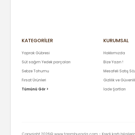
KATEGORİLER
KURUMSAL
Yaprak Gübresi
Hakkımızda
Süt sağım Yedek parçaları
Bize Yazın !
Sebze Tohumu
Mesafeli Satış S
Fırsat Ürünleri
Gizlilik ve Güvenli
Tümünü Gör >
İade Şartları
Copyright 2026© www.tarımburada.com - Kredi kartı bilgileriniz