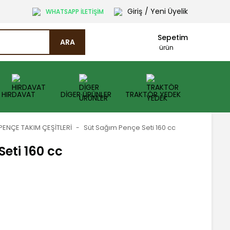
Giriş
/ Yeni Üyelik
WHATSAPP İLETİŞİM
Sepetim
ARA
ürün
HIRDAVAT
DİGER ÜRÜNLER
TRAKTÖR YEDEK
PENÇE TAKIM ÇEŞİTLERİ
Süt Sağım Pençe Seti 160 cc
eti 160 cc