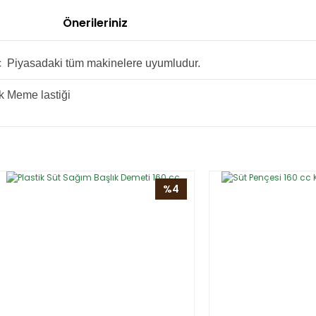
Önerileriniz
cc Piyasadaki tüm makinelere uyumludur.
uk Meme lastiği
 diğer konularda yetersiz gördüğünüz noktaları öneri formunu kullanarak
Bu ürüne ilk yorumu siz yapın!
%4
Yorum Yaz