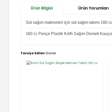
Ürün Bilgisi
Ürün Yorumları
Süt sağım makineleri için süt sağım takımı 160 
160 cc Pençe Plastik Kılıflı Sağım Demeti Kauç
Bu ürünün fiyat bilgisi, resim, ürün açıklamalarında ve
Tavsiye Edilen
Ürünler
Görüş ve önerileriniz için teşekkür ederiz.
Ürün resmi kalitesiz, bozuk veya görüntülenemiyor.
Ürün açıklamasında eksik bilgiler bulunuyor.
Ürün bilgilerinde hatalar bulunuyor.
Ürün fiyatı diğer sitelerden daha pahalı.
Bu ürüne benzer farklı alternatifler olmalı.