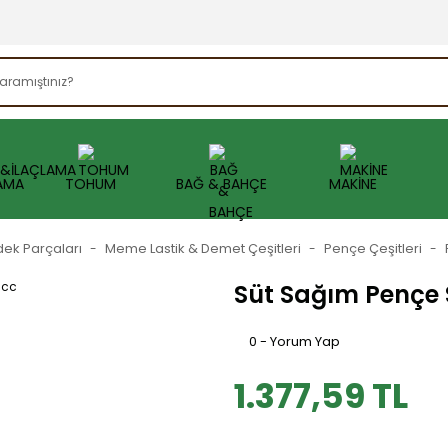
AMA
TOHUM
BAĞ & BAHÇE
MAKİNE
dek Parçaları
Meme Lastik & Demet Çeşitleri
Pençe Çeşitleri
Süt Sağım Pençe S
0 - Yorum Yap
1.377,59 TL