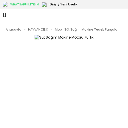
Giriş
/ Yeni Üyelik
WHATSAPP İLETİŞİM
Anasayfa
HAYVANCILIK
Mobil Süt Sağım Makine Yedek Parçaları
M