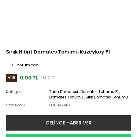
Sırıık Hibrit Domates Tohumu Kuzeyköy F1
0 - Yorum Yap
0,00 TL
0,00 TL
%15
Kategori
Tarla Domatesi
,
Domates Tohumu F1
,
Domates Tohumu
,
Sırık Domates Tohumu
Stok Kodu
EF18HA24NX
GELİNCE HABER VER