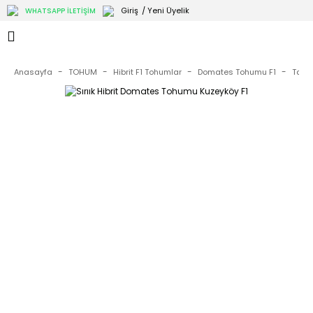
Giriş
/ Yeni Üyelik
WHATSAPP İLETİŞİM
Anasayfa
TOHUM
Hibrit F1 Tohumlar
Domates Tohumu F1
Tarl