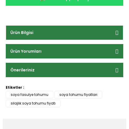
Ürün Bilgisi
Ürün Yorumları
Önerileriniz
Etiketler :
soya fasulye tohumu
soya tohumu fiyatları
silajlık soya tohumu fiyatı