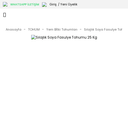
Giriş
/ Yeni Üyelik
WHATSAPP İLETİŞİM
Anasayfa
TOHUM
Yem Bİtki Tohumları
Sılajlık Soya Fasulye Tohu