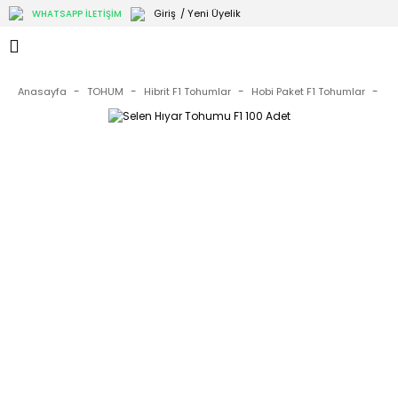
Giriş
/ Yeni Üyelik
WHATSAPP İLETİŞİM
Anasayfa
TOHUM
Hibrit F1 Tohumlar
Hobi Paket F1 Tohumlar
Se