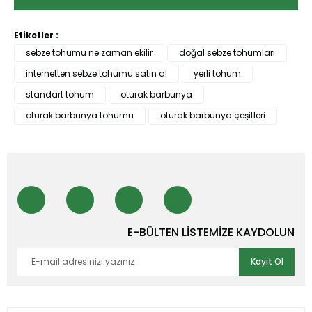
Etiketler :
sebze tohumu ne zaman ekilir
doğal sebze tohumları
internetten sebze tohumu satın al
yerli tohum
standart tohum
oturak barbunya
oturak barbunya tohumu
oturak barbunya çeşitleri
E-BÜLTEN LİSTEMİZE KAYDOLUN
Kayıt Ol