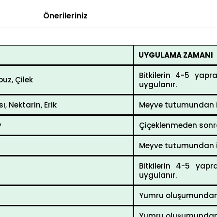
Önerileriniz
UYGULAMA ZAMANI
Bitkilerin 4-5 ya
uz, Çilek
uygulanır.
ı, Nektarin, Erik
Meyve tutumundan iti
y
Çiçeklenmeden sonra
Meyve tutumundan iti
Bitkilerin 4-5 ya
uygulanır.
Yumru oluşumundan i
Yumru oluşumundan i