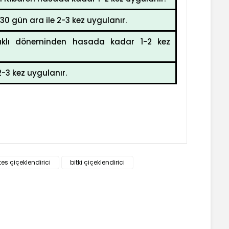
 gün ara ile 2-3 kez uygulanır.
praklı döneminden hasada kadar 1-2 kez
-3 kez uygulanır.
 tarafımıza iletebilirsiniz.
s çiçeklendirici
bitki çiçeklendirici
E-BÜLTEN LİSTEMİZE KAYDOLUN