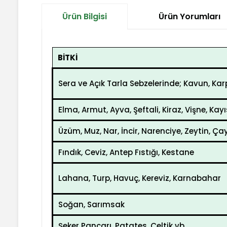
Ürün Bilgisi
Ürün Yorumları
BİTKİ
Sera ve Açık Tarla Sebzelerinde; Kavun, Karp
Elma, Armut, Ayva, Şeftali, Kiraz, Vişne, Kayıs
Üzüm, Muz, Nar, İncir, Narenciye, Zeytin, Ça
Fındık, Ceviz, Antep Fıstığı, Kestane
Lahana, Turp, Havuç, Kereviz, Karnabahar
Soğan, Sarımsak
Şeker Pancarı, Patates, Çeltik vb