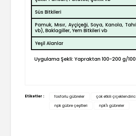
Süs Bitkileri
Pamuk, Mısır, Ayçiçeği, Soya, Kanola, Tah
vb), Baklagiller, Yem Bitkileri vb
Yeşil Alanlar
Uygulama Şekli: Yapraktan 100-200 g/100
Bu ürünün fiyat bilgisi, resim, ürün açıklamalarında ve
Etiketler :
fosforlu gübreler
çok etkili çiçeklendiri
Görüş ve önerileriniz için teşekkür ederiz.
npk gübre çeşitleri
npk'lı gübreler
Ürün resmi kalitesiz, bozuk veya görüntülenemiyor.
Ürün açıklamasında eksik bilgiler bulunuyor.
Ürün bilgilerinde hatalar bulunuyor.