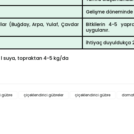
Gelişme döneminde 30
ıllar (Buğday, Arpa, Yulaf, Çavdar
Bitkilerin 4-5 ya
uygulanır.
İhtiyaç duyuldukça 2
 l suya, topraktan 4-5 kg/da
 diğer konularda yetersiz gördüğünüz noktaları öneri formunu kullanarak
ci gübre
çiçeklendirici gübreler
çiçeklendirici gübre
domate
Bu ürüne ilk yorumu siz yapın!
Yorum Yaz