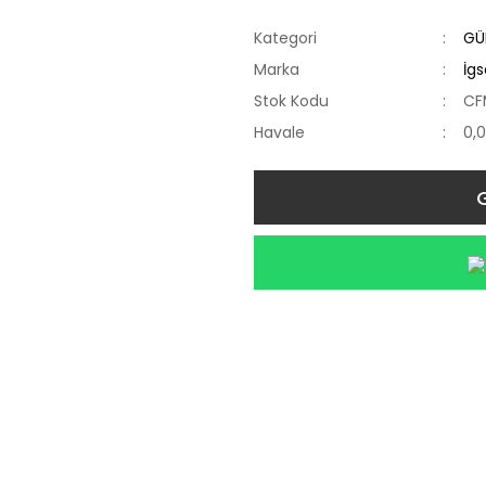
Kategori
GÜ
Marka
İgs
Stok Kodu
CF
Havale
0,0