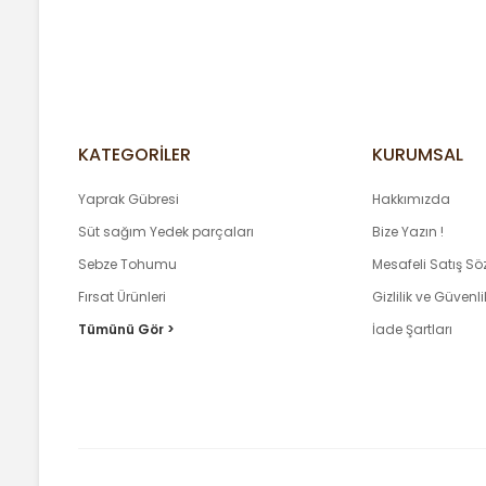
Ürün fiyatı diğer sitelerden daha pahalı.
Bu ürüne benzer farklı alternatifler olmalı.
KATEGORİLER
KURUMSAL
Yaprak Gübresi
Hakkımızda
Süt sağım Yedek parçaları
Bize Yazın !
Sebze Tohumu
Mesafeli Satış S
Fırsat Ürünleri
Gizlilik ve Güvenli
Tümünü Gör >
İade Şartları