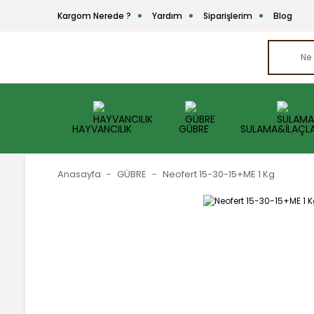
Kargom Nerede ?
Yardım
Siparişlerim
Blog
HAYVANCILIK
GÜBRE
SULAMA&İLAÇL
Anasayfa
GÜBRE
Neofert 15-30-15+ME 1 Kg