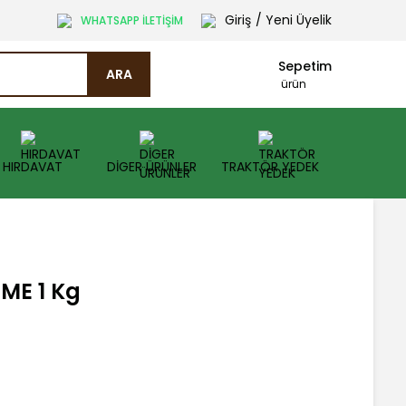
Giriş
/ Yeni Üyelik
WHATSAPP İLETİŞİM
Sepetim
ARA
ürün
HIRDAVAT
DİGER ÜRÜNLER
TRAKTÖR YEDEK
+ME 1 Kg