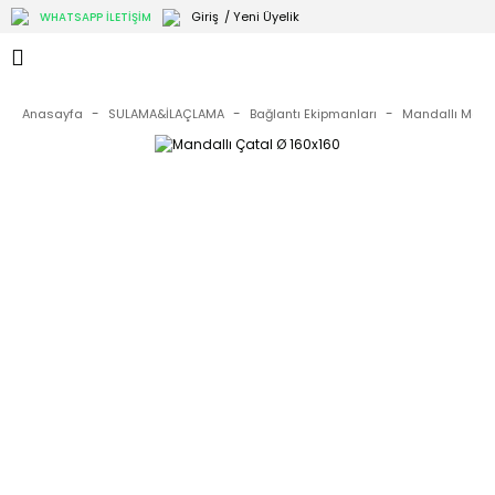
Giriş
/ Yeni Üyelik
WHATSAPP İLETİŞİM
Anasayfa
SULAMA&İLAÇLAMA
Bağlantı Ekipmanları
Mandallı Metal