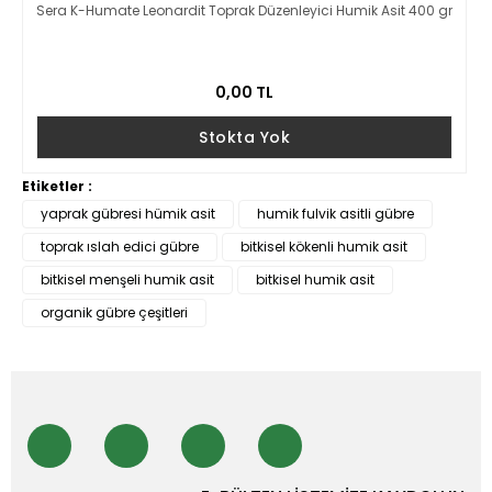
Sera K-Humate Leonardit Toprak Düzenleyici Humik Asit 400 gr
0,00 TL
Stokta Yok
Etiketler :
yaprak gübresi hümik asit
humik fulvik asitli gübre
toprak ıslah edici gübre
bitkisel kökenli humik asit
bitkisel menşeli humik asit
bitkisel humik asit
organik gübre çeşitleri