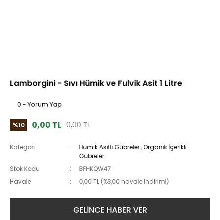
Lamborgini - Sıvı Hümik ve Fulvik Asit 1 Litre
0 - Yorum Yap
0,00 TL
0,00 TL
%10
Kategori
Humik Asitli Gübreler
,
Organik İçerikli
Gübreler
Stok Kodu
BFHKQW47
Havale
0,00 TL (%3,00 havale indirimi)
GELİNCE HABER VER