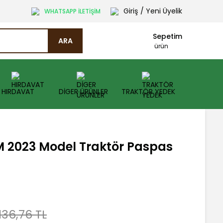
Giriş
/ Yeni Üyelik
WHATSAPP İLETİŞİM
Sepetim
ARA
ürün
HIRDAVAT
DİGER ÜRÜNLER
TRAKTÖR YEDEK
M 2023 Model Traktör Paspas
136,76 TL