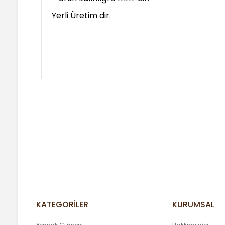
Yerli Üretim dir.
Bu ürünün fiyat bilgisi, resim, ürün açıklamalarında ve
Görüş ve önerileriniz için teşekkür ederiz.
Ürün resmi kalitesiz, bozuk veya görüntülenemiyor.
Ürün açıklamasında eksik bilgiler bulunuyor.
Ürün bilgilerinde hatalar bulunuyor.
Ürün fiyatı diğer sitelerden daha pahalı.
Bu ürüne benzer farklı alternatifler olmalı.
KATEGORİLER
KURUMSAL