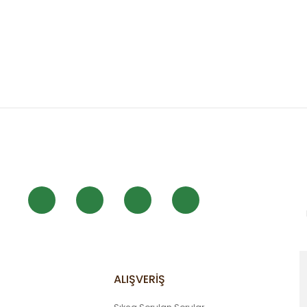
 diğer konularda yetersiz gördüğünüz noktaları öneri formunu kullanarak
Bu ürüne ilk yorumu siz yapın!
Yorum Yaz
ALIŞVERİŞ