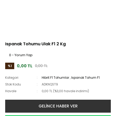
Ispanak Tohumu Ulak F1 2 Kg
0 - Yorum Yap
0,00 TL
0,00 TL
%1
Kategori
Hibrit F1 Tohumlar
,
Ispanak Tohum F1
Stok Kodu
ADKNQST9
Havale
0,00 TL (%3,00 havale indirimi)
GELİNCE HABER VER