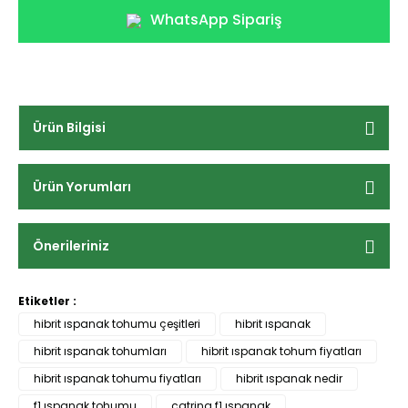
WhatsApp Sipariş
Ürün Bilgisi
Ürün Yorumları
Önerileriniz
Etiketler :
hibrit ıspanak tohumu çeşitleri
hibrit ıspanak
hibrit ıspanak tohumları
hibrit ıspanak tohum fiyatları
hibrit ıspanak tohumu fiyatları
hibrit ıspanak nedir
f1 ıspanak tohumu
catrina f1 ıspanak