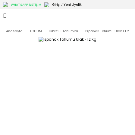
Giriş
/ Yeni Üyelik
WHATSAPP İLETİŞİM
Anasayfa
TOHUM
Hibrit F1 Tohumlar
Ispanak Tohumu Ulak F1 2 Kg