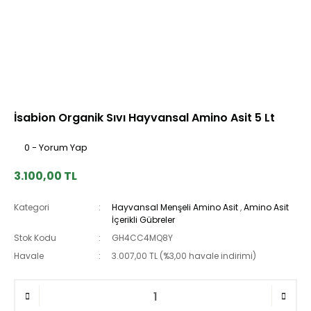
İsabion Organik Sıvı Hayvansal Amino Asit 5 Lt
0 - Yorum Yap
3.100,00 TL
Kategori
Hayvansal Menşeli Amino Asit
,
Amino Asit
İçerikli Gübreler
Stok Kodu
GH4CC4MQ8Y
Havale
3.007,00 TL (%3,00 havale indirimi)