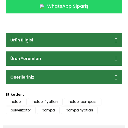
WhatsApp Sipariş
Ürün Bilgisi
Ürün Yorumları
Önerileriniz
Etiketler :
holder
holder fiyatları
holder pompası
pülverizatör
pompa
pompa fiyatları