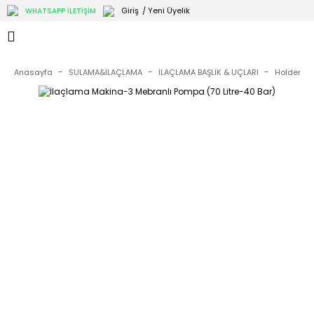
Giriş
/ Yeni Üyelik
WHATSAPP İLETİŞİM
Anasayfa
SULAMA&İLAÇLAMA
İLAÇLAMA BAŞLIK & UÇLARI
Holder Me