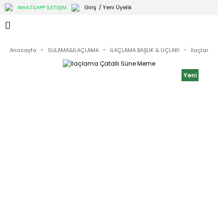
Giriş
/ Yeni Üyelik
WHATSAPP İLETİŞİM
Anasayfa
SULAMA&İLAÇLAMA
İLAÇLAMA BAŞLIK & UÇLARI
İlaçlama 
Yeni