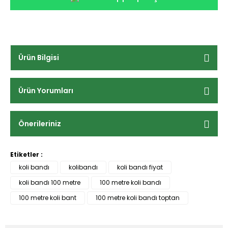
Ürün Bilgisi
Ürün Yorumları
Önerileriniz
Etiketler :
koli bandı
kolibandı
koli bandı fiyat
koli bandı 100 metre
100 metre koli bandı
100 metre koli bant
100 metre koli bandı toptan