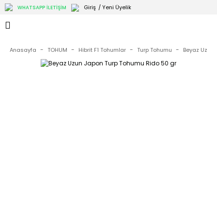
Giriş
/ Yeni Üyelik
WHATSAPP İLETİŞİM
Anasayfa
TOHUM
Hibrit F1 Tohumlar
Turp Tohumu
Beyaz Uzun 