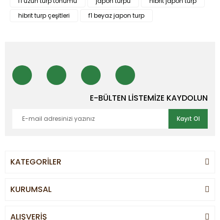
f1 uzun turp tohumu
japon turpu
hibrit japon turp
hibrit turp çeşitleri
f1 beyaz japon turp
E-BÜLTEN LİSTEMİZE KAYDOLUN
Kayıt Ol
KATEGORİLER
KURUMSAL
ALIŞVERİŞ