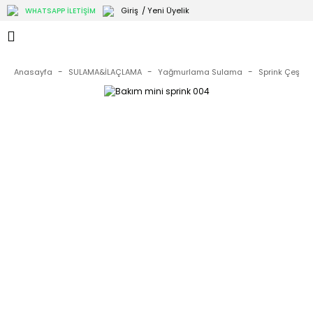
Giriş
/ Yeni Üyelik
WHATSAPP İLETİŞİM
Anasayfa
SULAMA&İLAÇLAMA
Yağmurlama Sulama
Sprink Çeşitler