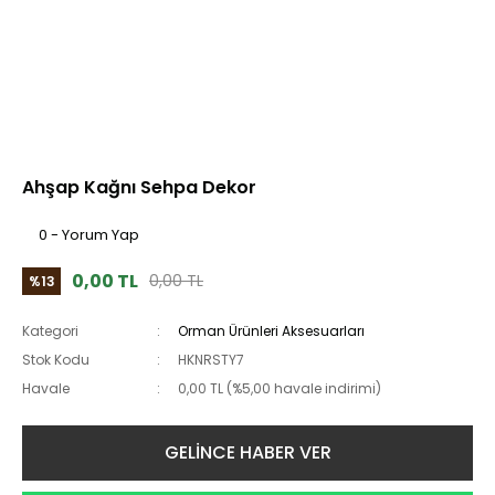
Ahşap Kağnı Sehpa Dekor
0 - Yorum Yap
0,00 TL
0,00 TL
%13
Kategori
Orman Ürünleri Aksesuarları
Stok Kodu
HKNRSTY7
Havale
0,00 TL (%5,00 havale indirimi)
GELİNCE HABER VER