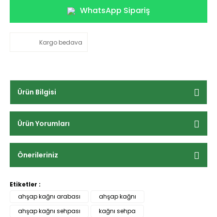
WhatsApp Sipariş
Kargo bedava
Ürün Bilgisi
Ürün Yorumları
Önerileriniz
Etiketler :
ahşap kağnı arabası
ahşap kağnı
ahşap kağnı sehpası
kağnı sehpa