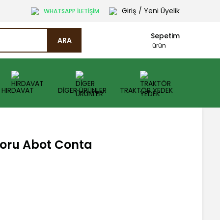
Giriş
/ Yeni Üyelik
WHATSAPP İLETİŞİM
Sepetim
ARA
ürün
HIRDAVAT
DİGER ÜRÜNLER
TRAKTÖR YEDEK
Boru Abot Conta