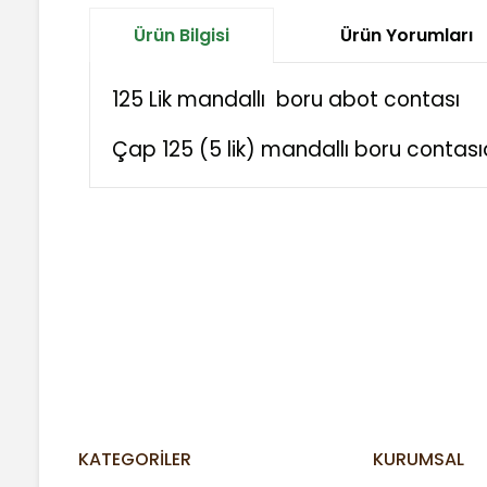
Ürün Bilgisi
Ürün Yorumları
125 Lik mandallı boru abot contası
Çap 125 (5 lik) mandallı boru contasıdı
Bu ürünün fiyat bilgisi, resim, ürün açıklamalarında ve
Görüş ve önerileriniz için teşekkür ederiz.
Ürün resmi kalitesiz, bozuk veya görüntülenemiyor.
Ürün açıklamasında eksik bilgiler bulunuyor.
Ürün bilgilerinde hatalar bulunuyor.
Ürün fiyatı diğer sitelerden daha pahalı.
Bu ürüne benzer farklı alternatifler olmalı.
KATEGORİLER
KURUMSAL