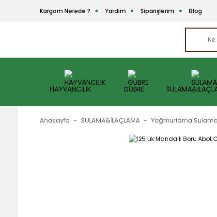
Kargom Nerede ?
Yardım
Siparişlerim
Blog
HAYVANCILIK
GÜBRE
SULAMA&İLAÇL
Anasayfa
SULAMA&İLAÇLAMA
Yağmurlama Sulam