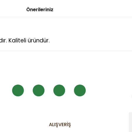
Önerileriniz
r. Kaliteli üründür.
 diğer konularda yetersiz gördüğünüz noktaları öneri formunu kullanarak
Bu ürüne ilk yorumu siz yapın!
Yorum Yaz
ALIŞVERİŞ